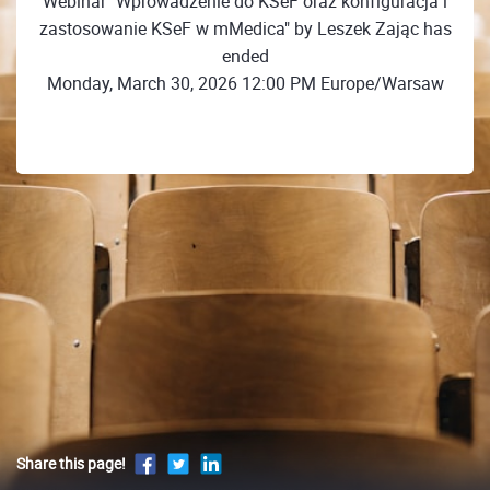
Webinar "Wprowadzenie do KSeF oraz konfiguracja i
zastosowanie KSeF w mMedica" by Leszek Zając has
ended
Monday, March 30, 2026 12:00 PM Europe/Warsaw
Share this page!